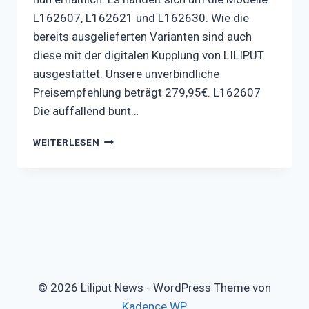
L162607, L162621 und L162630. Wie die
bereits ausgelieferten Varianten sind auch
diese mit der digitalen Kupplung von LILIPUT
ausgestattet. Unsere unverbindliche
Preisempfehlung beträgt 279,95€. L162607
Die auffallend bunt…
WEITERE
WEITERLESEN
VARIANTEN
UNSERER
KÖF
AB
SOFORT
VERFÜGBAR
© 2026 Liliput News - WordPress Theme von
Kadence WP