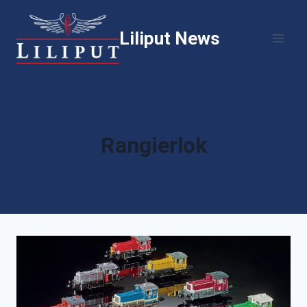
Zum
Inhalt
Liliput News
springen
Rangierlok