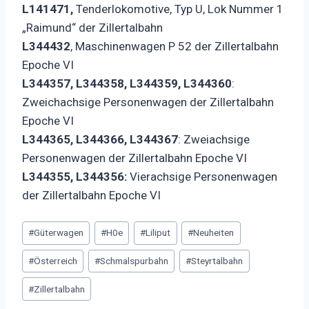
L141471,
Tenderlokomotive, Typ U, Lok Nummer 1
„Raimund“ der Zillertalbahn
L344432
, Maschinenwagen P 52 der Zillertalbahn
Epoche VI
L344357, L344358, L344359, L344360
:
Zweichachsige Personenwagen der Zillertalbahn
Epoche VI
L344365, L344366, L344367
: Zweiachsige
Personenwagen der Zillertalbahn Epoche VI
L344355, L344356:
Vierachsige Personenwagen
der Zillertalbahn Epoche VI
Schlagworte:
#
Güterwagen
#
H0e
#
Liliput
#
Neuheiten
#
Österreich
#
Schmalspurbahn
#
Steyrtalbahn
#
Zillertalbahn